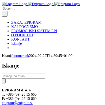
Skip
to
Search
content
for:
ZAKAJ EPIGRAM
KAJ POČNEMO
PROMOCIJSKI SISTEM EPI
O PODJETJU
KONTAKT
Iskanje
Iskanje
boomerank
2024-02-22T14:39:45+01:00
Iskanje
EPIGRAM d. o. o.
T: +386 (0)4 25 15 666
F: +386 (0)4 25 15 660
epigram@epigram.si