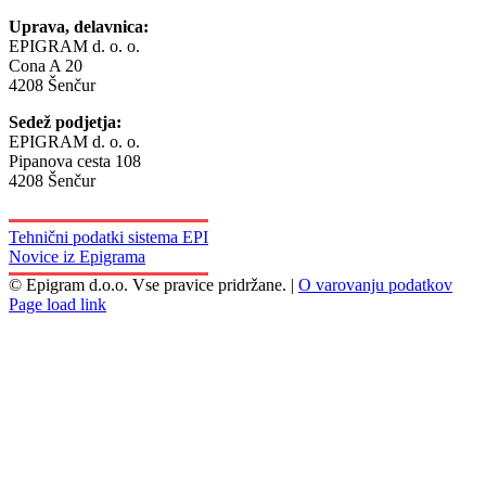
Uprava, delavnica:
EPIGRAM d. o. o.
Cona A 20
4208 Šenčur
Sedež podjetja:
EPIGRAM d. o. o.
Pipanova cesta 108
4208 Šenčur
Tehnični podatki sistema EPI
Novice iz Epigrama
© Epigram d.o.o. Vse pravice pridržane. |
O varovanju podatkov
Facebook
LinkedIn
Page load link
Go
to
Top